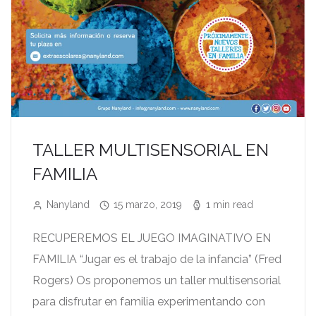
TALLER MULTISENSORIAL EN
FAMILIA
Nanyland
15 marzo, 2019
1 min read
RECUPEREMOS EL JUEGO IMAGINATIVO EN
FAMILIA “Jugar es el trabajo de la infancia” (Fred
Rogers) Os proponemos un taller multisensorial
para disfrutar en familia experimentando con