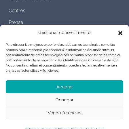
Centros
Prensa
Gestionar consentimiento
Aviso legal
Para ofrecer las mejores experiencias, utilizamos tecnologías como las
Política de privacidad
cookies para almacenar y/o acceder a la información del dispositivo. El
consentimiento de estas tecnologías nos permitirá procesar datos como el
comportamiento de navegación o las identificaciones únicas en este sitio.
Gestión externa
No consentir o retirar el consentimiento, puede afectar negativamente a
ciertas características y funciones.
Aceptar
Denegar
Ver preferencias
© 2025. All rights reserved by
Suite 4 Kids S.L.