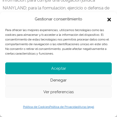
información; para cumplir una obligación jurídica
NANYLAND; para la formulación, ejercicio o defensa de
reclamaciones; por interés público fundamentado en la
Gestionar consentimiento
legislación vigente por razones de salud pública o para
Para ofrecer las mejores experiencias, utilizamos tecnologías como las
fines de investigación histórica, estadística o científica.
cookies para almacenar y/o acceder a la información del dispositivo. El
consentimiento de estas tecnologías nos permitirá procesar datos como el
comportamiento de navegación o las identificaciones únicas en este sitio.
No consentir o retirar el consentimiento, puede afectar negativamente a
NANYLAND responderá a su solicitud a la mayor
ciertas características y funciones.
brevedad posible y, en todo caso, en el plazo de un mes
desde la recepción de su solicitud. Dicho plazo podrá
Aceptar
prorrogarse otros dos meses en caso necesario, teniendo
Denegar
en cuenta la complejidad y el número de solicitudes.
NANYLAND informará al interesado de la prórroga dentro
Ver preferencias
del primer mes desde la solicitud.
Política de Cookies
Política de Privacidad
Aviso legal
El
derecho de oposición
significa que el Usuario tiene